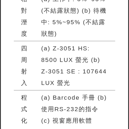
對
(不結露狀態) (b) 待機
溼
中: 5%~95% (不結露
度
狀態)
四
(a) Z-3051 HS:
周
8500 LUX 螢光 (b)
射
Z-3051 SE : 107644
入
LUX 螢光
程
(a) Barcode 手冊 (b)
式
使用RS-232的指令
化
(c) 視窗應用軟體