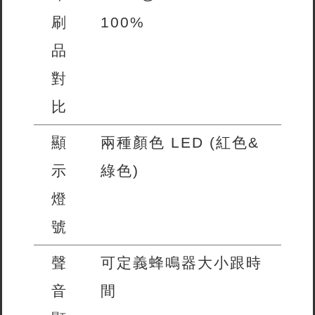
刷
100%
品
對
比
顯
兩種顏色 LED (紅色&
示
綠色)
燈
號
聲
可定義蜂鳴器大小跟時
音
間