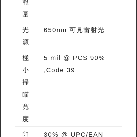
範
圍
光
650nm 可見雷射光
源
極
5 mil @ PCS 90%
小
,Code 39
掃
瞄
寬
度
印
30% @ UPC/EAN