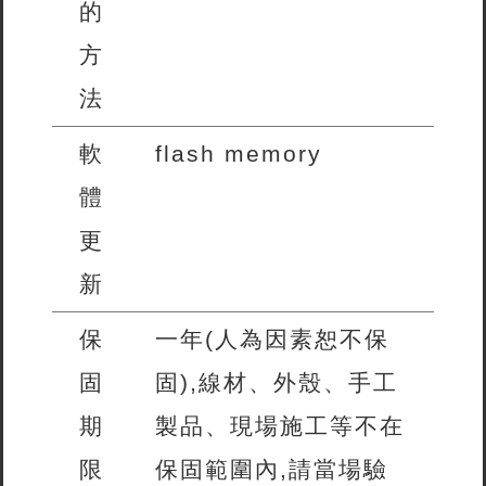
的
方
法
軟
flash memory
體
更
新
保
一年(人為因素恕不保
固
固),線材、外殼、手工
期
製品、現場施工等不在
限
保固範圍內,請當場驗