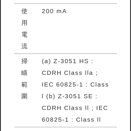
使
200 mA
用
電
流
掃
(a) Z-3051 HS :
瞄
CDRH Class lla ;
範
IEC 60825-1 : Class
圍
l (b) Z-3051 SE :
CDRH Class ll ; IEC
60825-1 : Class ll