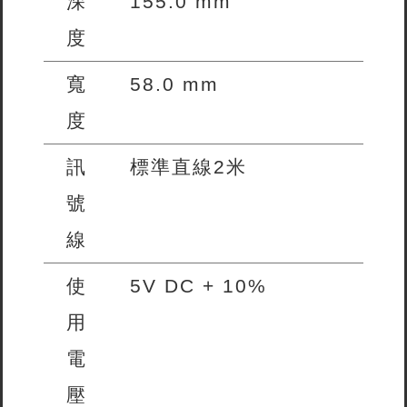
深
155.0 mm
度
寬
58.0 mm
度
訊
標準直線2米
號
線
使
5V DC + 10%
用
電
壓