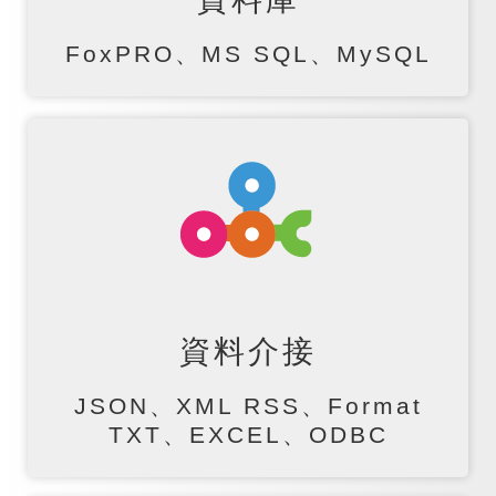
FoxPRO、MS SQL、MySQL
資料介接
JSON、XML RSS、Format
TXT、EXCEL、ODBC