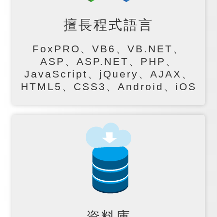
擅長程式語言
FoxPRO、VB6、VB.NET、
ASP、ASP.NET、PHP、
JavaScript、jQuery、AJAX、
HTML5、CSS3、Android、iOS
資料庫