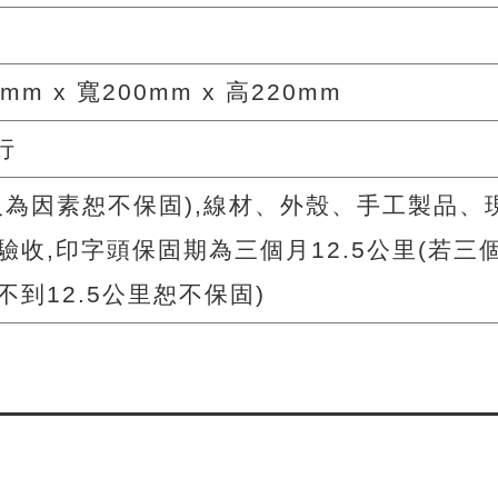
4mm x 寬200mm x 高220mm
行
人為因素恕不保固),線材、外殼、手工製品、
驗收,印字頭保固期為三個月12.5公里(若三
不到12.5公里恕不保固)