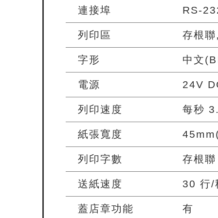
連接埠
RS-2
列印區
存根聯,
字形
中文(B
電源
24V D
列印速度
每秒 3
紙張寬度
45m
列印字數
存根聯 2
送紙速度
30 行
蓋店章功能
有