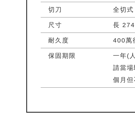
切刀
全切式
尺寸
長 27
耐久度
400萬
保固期限
一年(
請當場
個月但