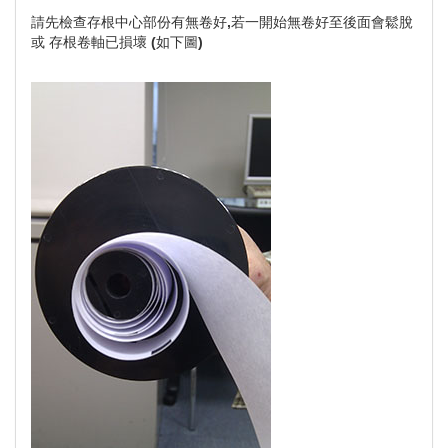
請先檢查存根中心部份有無卷好,若一開始無卷好至後面會鬆脫
或 存根卷軸已損壞 (如下圖)