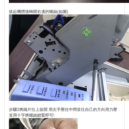
拔起機體後轉開右邊的螺絲(如圖)
步驟2將鐵片往上扳開 用左手壓住中間並往自己的方向用力壓
並用十字將螺絲鎖緊即可!